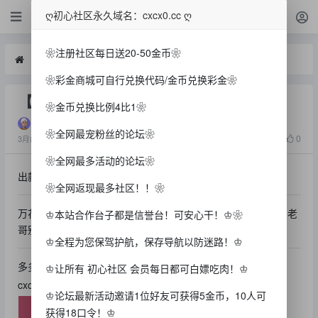
白菜
ღ初心社区永久域名：cxcx0.cc ღ
❀注册社区每日送20-50金币❀
白菜
【万花筒】—✅—签到彩金
❀彩金商城可自行兑换代码/金币兑换彩金❀
【万花筒】—✅—签到彩金
❀金币兑换比例4比1❀
qwd243547
❀全网最宠粉丝的论坛❀
1000
0
3月前
❀全网最多活动的论坛❀
出款情况：自测（严谨充值）
❀全网返现最多社区！！❀
万花筒赌神项目签到彩金每天稳定四毛一拉限期15天有手法的老
♔本站合作台子都是信誉台！可安心干！♔❀
哥别错过，祝好运陈刀仔们
♔全程为您保驾护航，保存导航以防迷路！♔
多多分享初心社区
♔让所有 初心社区 会员每日都可白嫖吃肉！♔
cxcx0.cc
♔论坛最新活动邀请1位好友可获得5金币，10人可
获得18口令！♔