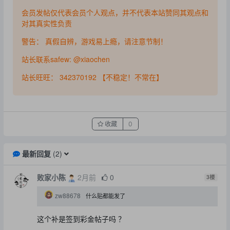
会员发帖仅代表会员个人观点，并不代表本站赞同其观点和
对其真实性负责
警告： 真假自辨，游戏易上瘾，请注意节制！
站长联系safew: @xiaochen
站长旺旺： 342370192 【不稳定！不常在】
收藏
0
最新回复
(
2
)
败家小陈
2月前
0
3
楼
zw88678
什么贴都能发了
这个补是签到彩金帖子吗 ？