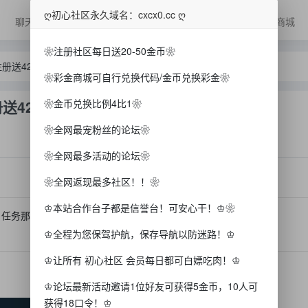
ღ初心社区永久域名：cxcx0.cc ღ
聊天
抽/爆浆
美女
广告
排行榜
彩金商城
❀注册社区每日送20-50金币❀
册送42
❀彩金商城可自行兑换代码/金币兑换彩金❀
送42
❀金币兑换比例4比1❀
❀全网最宠粉丝的论坛❀
❀全网最多活动的论坛❀
❀全网返现最多社区！！❀
♔本站合作台子都是信誉台！可安心干！♔❀
，任务那一共可以领42，没有打出来不知道黑不黑，
♔全程为您保驾护航，保存导航以防迷路！♔
♔让所有 初心社区 会员每日都可白嫖吃肉！♔
♔论坛最新活动邀请1位好友可获得5金币，10人可
获得18口令！♔