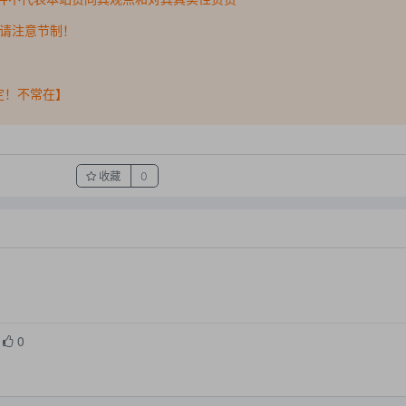
，请注意节制！
稳定！不常在】
收藏
0
0
0