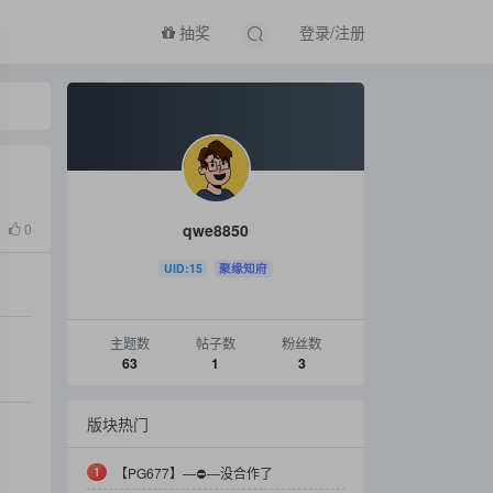
抽奖
登录/注册
qwe8850
0
UID:15
聚缘知府
主题数
帖子数
粉丝数
63
1
3
版块热门
1
【PG677】—⛔️—没合作了