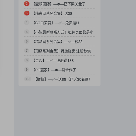
2
【鼎顺国际】—⛔️—已下架关盘了
3
【精彩网系列合集】送38
4
【BC白菜贷】—✅—免费撸U
5
【小陈最新联系方式！担保页面都是小
陈的台子！】
6
【精彩网系列合集】—✅—秒38
7
【顶级系列合集】特邀碰瓷 注册秒38
8
【金沙】—✅—注册送188
9
【PG赢家】—⛔️—没合作了
10
【巅峰】—✅—送88（已送30名额）