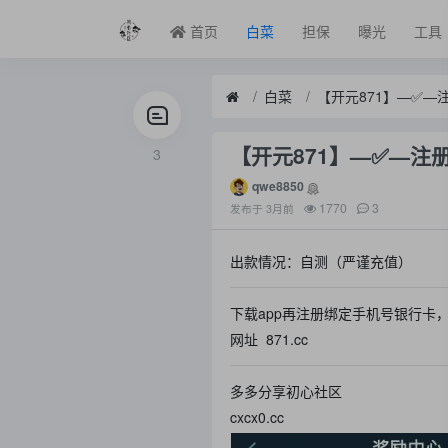
首页
白菜
担保
曝光
工具
白菜
【开元871】—✅—注
【开元871】—✅—注册
3
qwe8850
1770
3
发布于
3月前
出款情况：自测（严谨充值）
下载app再注册绑定手机号银行卡
网址 871.cc
多多分享初心社区
cxcx0.cc