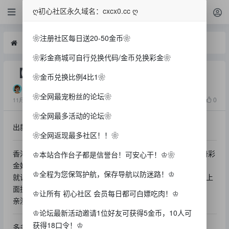
白菜
ღ初心社区永久域名：cxcx0.cc ღ
❀注册社区每日送20-50金币❀
白菜
【香港28】—✅—注册送58
❀彩金商城可自行兑换代码/金币兑换彩金❀
【香港28】—✅—注册送58
❀金币兑换比例4比1❀
一方
❀全网最宠粉丝的论坛❀
1728
0
11月前
❀全网最多活动的论坛❀
出款情况：自测（严谨充值）
❀全网返现最多社区！！❀
香港28注册送58，注册完绑定出款方式找在线客服说领取注册彩
♔本站合作台子都是信誉台！可安心干！♔❀
金她会问你哪里来的，
♔全程为您保驾护航，保存导航以防迷路！♔
就说预测网看到的，然后她会发你一个链接添加专员然后重复上
面操作即可，
♔让所有 初心社区 会员每日都可白嫖吃肉！♔
亲测出款300，预测网连接在图中自行复制，
♔论坛最新活动邀请1位好友可获得5金币，10人可
获得18口令！♔
多多分享初心社区！