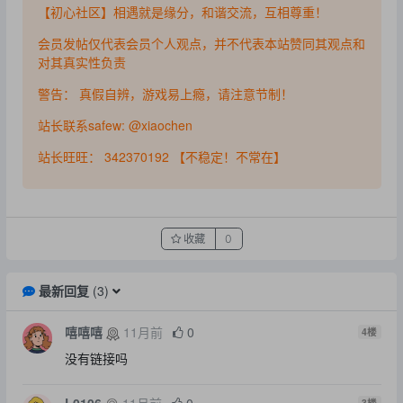
【初心社区】相遇就是缘分，和谐交流，互相尊重！
会员发帖仅代表会员个人观点，并不代表本站赞同其观点和
对其真实性负责
警告： 真假自辨，游戏易上瘾，请注意节制！
站长联系safew: @xiaochen
站长旺旺： 342370192 【不稳定！不常在】
收藏
0
最新回复
(
3
)
嘻嘻嘻
11月前
0
4
楼
没有链接吗
L0106
11月前
0
3
楼