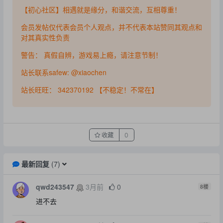
【初心社区】相遇就是缘分，和谐交流，互相尊重！
会员发帖仅代表会员个人观点，并不代表本站赞同其观点和
对其真实性负责
警告： 真假自辨，游戏易上瘾，请注意节制！
站长联系safew: @xiaochen
站长旺旺： 342370192 【不稳定！不常在】
收藏
0
最新回复
(
7
)
qwd243547
3月前
0
8
楼
进不去