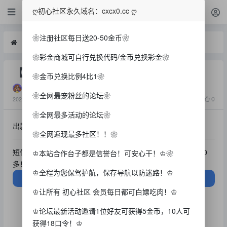
白菜
ღ初心社区永久域名：cxcx0.cc ღ
❀注册社区每日送20-50金币❀
白菜
【永利高】—✅—注册送86
❀彩金商城可自行兑换代码/金币兑换彩金❀
【永利高】—✅—注册送86
❀金币兑换比例4比1❀
强子
❀全网最宠粉丝的论坛❀
3714
0
2025-6-1
❀全网最多活动的论坛❀
出款情况：自测（严谨充值）
❀全网返现最多社区！！❀
短信特邀，注册共送86，已出款，一分没充，共计白嫖了3300
♔本站合作台子都是信誉台！可安心干！♔❀
多！有的人要提供手持照。短信地址:
♔全程为您保驾护航，保存导航以防迷路！♔
官网入口
♔让所有 初心社区 会员每日都可白嫖吃肉！♔
♔论坛最新活动邀请1位好友可获得5金币，10人可
获得18口令！♔