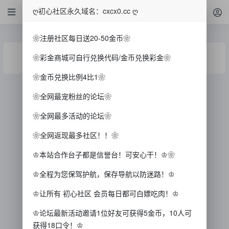
ღ初心社区永久域名：cxcx0.cc ღ
❀注册社区每日送20-50金币❀
主题不存在
❀彩金商城可自行兑换代码/金币兑换彩金❀
❀金币兑换比例4比1❀
❀全网最宠粉丝的论坛❀
❀全网最多活动的论坛❀
❀全网返现最多社区！！❀
♔本站合作台子都是信誉台！可安心干！♔❀
♔全程为您保驾护航，保存导航以防迷路！♔
♔让所有 初心社区 会员每日都可白嫖吃肉！♔
♔论坛最新活动邀请1位好友可获得5金币，10人可
获得18口令！♔