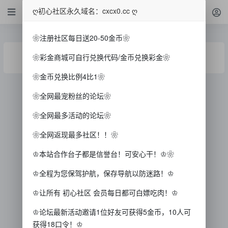
ღ初心社区永久域名：cxcx0.cc ღ
❀注册社区每日送20-50金币❀
主题不存在
❀彩金商城可自行兑换代码/金币兑换彩金❀
❀金币兑换比例4比1❀
❀全网最宠粉丝的论坛❀
❀全网最多活动的论坛❀
❀全网返现最多社区！！❀
♔本站合作台子都是信誉台！可安心干！♔❀
♔全程为您保驾护航，保存导航以防迷路！♔
♔让所有 初心社区 会员每日都可白嫖吃肉！♔
♔论坛最新活动邀请1位好友可获得5金币，10人可
获得18口令！♔